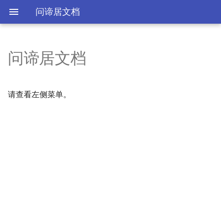
问谛居文档
问谛居文档
用户协议
二维码生成
隐私政策
Motd获取
请查看左侧菜单。