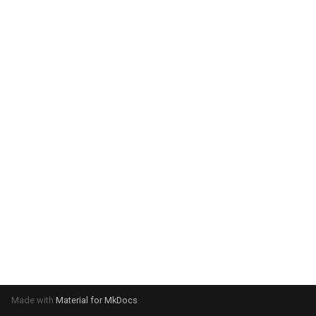
Made with
Material for MkDocs